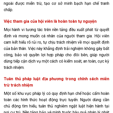
ngoài được miễn trừ, tạo cơ sở minh bạch hạn chế tranh
chấp.
Việc tham gia của hội viên là hoàn toàn tự nguyện
Mọi hành vi tương tác trên nền tảng đều xuất phát từ quyết
định và mong muốn cá nhân của người tham gia. Hội viên
cam kết hiểu rõ rủi ro, tự chịu trách nhiệm về mọi quyết định
của bản thân. Việc này khẳng định trải nghiệm không gây bất
công, bảo vệ quyền lợi hợp pháp cho đôi bên, giúp người
dùng tiếp cận dịch vụ một cách có kiểm soát, an toàn, cực kỳ
trách nhiệm.
Tuân thủ pháp luật địa phương trong chính sách miễn
trừ trách nhiệm
Một số khu vực pháp lý có quy định hạn chế hoặc cấm hoàn
toàn các hình thức hoạt động trực tuyến. Người dùng cần
chủ động tìm hiểu, tuân thủ nghiêm ngặt luật hiện hành tại
nơi cư trú. Nền tảng bảo vệ mình trước hậu quả pháp lý phát