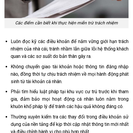
Các điểm cần biết khi thực hiện miễn trừ trách nhiệm
Luôn đọc kỹ các điều khoản để nắm vững giới hạn trách
nhiệm của nhà cái, tránh nhầm lẫn giữa lỗi hệ thống khách
quan và các sơ suất do bản thân gây ra.
Không chuyển giao tài khoản hoặc thông tin đăng nhập
nào, đồng thời tự chịu trách nhiệm về mọi hành động phát
sinh từ tài khoản cá nhân.
Phải tìm hiểu luật pháp tại khu vực cư trú trước khi tham
gia, đảm bảo mọi hoạt động cá nhân luôn nằm trong
khuôn khổ pháp lý để tránh các hậu quả không đáng có.
Thường xuyên kiểm tra các thay đổi trong điều khoản sử
dụng của nền tảng để kịp thời cập nhật thông tin mới nhất
và điều chỉnh hành vi cho phù hợp nhất.